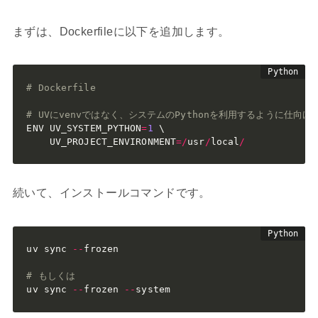
まずは、Dockerfileに以下を追加します。
# Dockerfile
# UVにvenvではなく、システムのPythonを利用するように仕向け
ENV UV_SYSTEM_PYTHON
=
1
 \

    UV_PROJECT_ENVIRONMENT
=
/
usr
/
local
/
続いて、インストールコマンドです。
uv sync 
-
-
frozen

# もしくは
uv sync 
-
-
frozen 
-
-
system