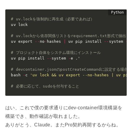
# uv.lockを強制的に再生成（必要であれば）
uv lock

# uv.lockから依存関係リストをrequirement.txt形式で
uv export 
-
-
no
-
hashes 
|
 uv pip install 
-
-
system 
-
r
# プロジェクト自体をシステム環境にインストール
uv pip install 
-
-
system 
-
e 
.
'

# devcontainer.jsonのpostCreateCommandに設定する場合
bash 
-
c 
'uv lock && uv export --no-hashes | uv pip
# 必要に応じて、sudoを付与すること
はい、これで僕の要求通りにdev-container環境構築を
構築でき、動作確認が取れました。
ありがとう、Claude。またPro契約再開するからね。