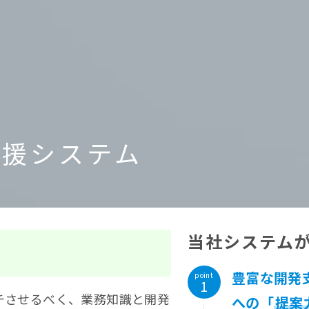
支援システム
当社システム
豊富な開発
point
チさせるべく、業務知識と開発
への「
提案