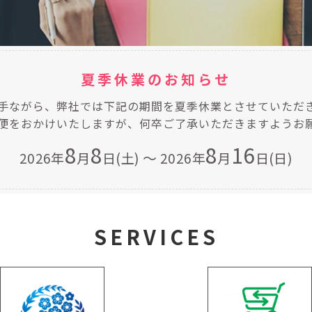
夏季休業のお知らせ
手ながら、弊社では下記の期間を夏季休業とさせていただ
便をおかけいたしますが、何卒ご了承いただきますようお
8
8
8
16
～
2026年
月
日(土)
2026年
月
日(日)
SERVICES